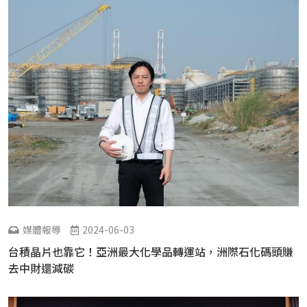
媒體報導
2024-06-03
台積晶片也靠它！亞洲最大化學品轉運站，洲際石化碼頭賺
去中財還減碳