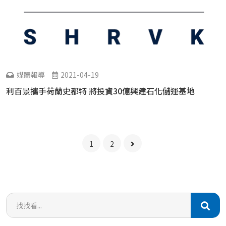
媒體報導
2021-04-19
利百景攜手荷蘭史都特 將投資30億興建石化儲運基地
1
2
找
找
看